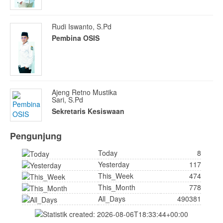
Rudi Iswanto, S.Pd
Pembina OSIS
Ajeng Retno Mustika
Sari, S.Pd
Sekretaris Kesiswaan
Pengunjung
Today
8
Yesterday
117
This_Week
474
This_Month
778
All_Days
490381